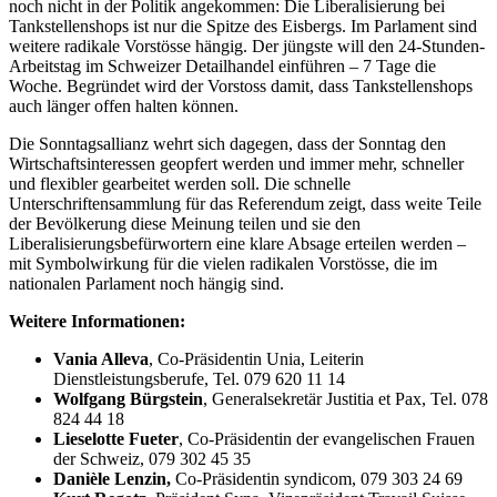
noch nicht in der Politik angekommen: Die Liberalisierung bei
Tankstellenshops ist nur die Spitze des Eisbergs. Im Parlament sind
weitere radikale Vorstösse hängig. Der jüngste will den 24-Stunden-
Arbeitstag im Schweizer Detailhandel einführen – 7 Tage die
Woche. Begründet wird der Vorstoss damit, dass Tankstellenshops
auch länger offen halten können.
Die Sonntagsallianz wehrt sich dagegen, dass der Sonntag den
Wirtschaftsinteressen geopfert werden und immer mehr, schneller
und flexibler gearbeitet werden soll. Die schnelle
Unterschriftensammlung für das Referendum zeigt, dass weite Teile
der Bevölkerung diese Meinung teilen und sie den
Liberalisierungsbefürwortern eine klare Absage erteilen werden –
mit Symbolwirkung für die vielen radikalen Vorstösse, die im
nationalen Parlament noch hängig sind.
Weitere Informationen:
Vania Alleva
, Co-Präsidentin Unia, Leiterin
Dienstleistungsberufe, Tel. 079 620 11 14
Wolfgang Bürgstein
, Generalsekretär Justitia et Pax, Tel. 078
824 44 18
Lieselotte Fueter
, Co-Präsidentin der evangelischen Frauen
der Schweiz, 079 302 45 35
Danièle Lenzin,
Co-Präsidentin syndicom, 079 303 24 69