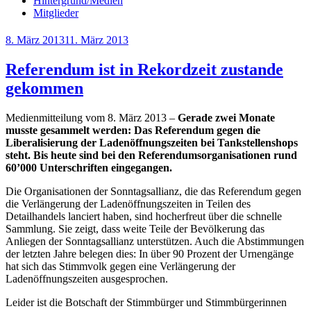
Hintergrund/Medien
Mitglieder
Veröffentlicht
8. März 2013
11. März 2013
am
Referendum ist in Rekordzeit zustande
gekommen
Medienmitteilung vom 8. März 2013 –
Gerade zwei Monate
musste gesammelt werden: Das Referendum gegen die
Liberalisierung der Ladenöffnungszeiten bei Tankstellenshops
steht. Bis heute sind bei den Referendumsorganisationen rund
60’000 Unterschriften eingegangen.
Die Organisationen der Sonntagsallianz, die das Referendum gegen
die Verlängerung der Ladenöffnungszeiten in Teilen des
Detailhandels lanciert haben, sind hocherfreut über die schnelle
Sammlung. Sie zeigt, dass weite Teile der Bevölkerung das
Anliegen der Sonntagsallianz unterstützen. Auch die Abstimmungen
der letzten Jahre belegen dies: In über 90 Prozent der Urnengänge
hat sich das Stimmvolk gegen eine Verlängerung der
Ladenöffnungszeiten ausgesprochen.
Leider ist die Botschaft der Stimmbürger und Stimmbürgerinnen