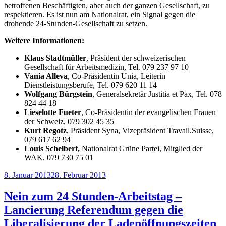
betroffenen Beschäftigten, aber auch der ganzen Gesellschaft, zu
respektieren. Es ist nun am Nationalrat, ein Signal gegen die
drohende 24-Stunden-Gesellschaft zu setzen.
Weitere Informationen:
Klaus Stadtmüller
, Präsident der schweizerischen
Gesellschaft für Arbeitsmedizin, Tel. 079 237 97 10
Vania Alleva
, Co-Präsidentin Unia, Leiterin
Dienstleistungsberufe, Tel. 079 620 11 14
Wolfgang Bürgstein
, Generalsekretär Justitia et Pax, Tel. 078
824 44 18
Lieselotte Fueter
, Co-Präsidentin der evangelischen Frauen
der Schweiz, 079 302 45 35
Kurt Regotz
, Präsident Syna, Vizepräsident Travail.Suisse,
079 617 62 94
Louis Schelbert,
Nationalrat Grüne Partei, Mitglied der
WAK, 079 730 75 01
Veröffentlicht
8. Januar 2013
28. Februar 2013
am
Nein zum 24 Stunden-Arbeitstag –
Lancierung Referendum gegen die
Liberalisierung der Ladenöffnungszeiten