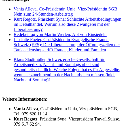
Vania Alleva, Co-Präsidentin Unia, Vize-Präsidentin SGB:
Nein zum 24-Stunden-Arbeitstag
Kurt Regotz, Präsident Syna: Schlechte Arbeitsbedingungen
im Detailhandel. Warum also diese Zwängerei mit der
Liberalisierung?
Redebeitrag von Martin Werlen, Abt von Einsiedeln
Liselotte Fueter, Co-Präsidentin Evangelische Frauen
Schweiz (EFS): Die Liberalisierung der Öffnungszeiten der
Tankstellenshops trifft Frauen, Kinder und Familien
Klaus Stadtmüller, Schweizerische Gesellschaft für
Arbeitsmedizin: Nacht- und Sonntagsarbeit sind
gesundheitsschädlich. Welche Folgen hat es für Angestellte,
wenn sie zunehmend in der Nacht arbeiten müssen (inkl.
Nacht auf Sonntag)?
Weitere Informationen:
Vania Alleva
, Co-Präsidentin Unia, Vizepräsidentin SGB,
Tel. 079 620 11 14
Kurt Regotz
, Präsident Syna, Vizepräsident Travail.Suisse,
079 617 62 94.