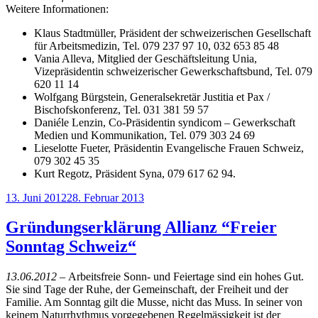
Weitere Informationen:
Klaus Stadtmüller, Präsident der schweizerischen Gesellschaft
für Arbeitsmedizin, Tel. 079 237 97 10, 032 653 85 48
Vania Alleva, Mitglied der Geschäftsleitung Unia,
Vizepräsidentin schweizerischer Gewerkschaftsbund, Tel. 079
620 11 14
Wolfgang Bürgstein, Generalsekretär Justitia et Pax /
Bischofskonferenz, Tel. 031 381 59 57
Daniéle Lenzin, Co-Präsidentin syndicom – Gewerkschaft
Medien und Kommunikation, Tel. 079 303 24 69
Lieselotte Fueter, Präsidentin Evangelische Frauen Schweiz,
079 302 45 35
Kurt Regotz, Präsident Syna, 079 617 62 94.
Veröffentlicht
13. Juni 2012
28. Februar 2013
am
Gründungserklärung Allianz “Freier
Sonntag Schweiz“
13.06.2012 –
Arbeitsfreie Sonn- und Feiertage sind ein hohes Gut.
Sie sind Tage der Ruhe, der Gemeinschaft, der Freiheit und der
Familie. Am Sonntag gilt die Musse, nicht das Muss. In seiner von
keinem Naturrhythmus vorgegebenen Regelmässigkeit ist der