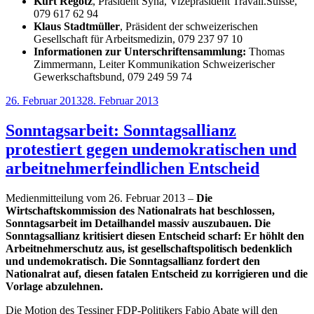
Kurt Regotz
, Präsident Syna, Vizepräsident Travail.Suisse,
079 617 62 94
Klaus Stadtmüller
, Präsident der schweizerischen
Gesellschaft für Arbeitsmedizin, 079 237 97 10
Informationen zur Unterschriftensammlung:
Thomas
Zimmermann, Leiter Kommunikation Schweizerischer
Gewerkschaftsbund, 079 249 59 74
Veröffentlicht
26. Februar 2013
28. Februar 2013
am
Sonntagsarbeit: Sonntagsallianz
protestiert gegen undemokratischen und
arbeitnehmerfeindlichen Entscheid
Medienmitteilung vom 26. Februar 2013 –
Die
Wirtschaftskommission des Nationalrats hat beschlossen,
Sonntagsarbeit im Detailhandel massiv auszubauen. Die
Sonntagsallianz kritisiert diesen Entscheid scharf: Er höhlt den
Arbeitnehmerschutz aus, ist gesellschaftspolitisch bedenklich
und undemokratisch. Die Sonntagsallianz fordert den
Nationalrat auf, diesen fatalen Entscheid zu korrigieren und die
Vorlage abzulehnen.
Die Motion des Tessiner FDP-Politikers Fabio Abate will den