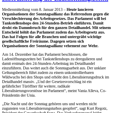
Medienmitteilung vom 8. Januar 2013 –
Heute lancieren
Organisationen der Sonntagsallianz das Referendum gegen die
Verschlechterung des Arbeitsgesetzes. Das Parlament will bei
Tankstellenshops den 24-Stunden-Betrieb einführen. Damit
droht ein Dammbruch für den ganzen Detailhandel. Mit seinem
Entscheid höhlt das Parlament zudem das Arbeitsgesetz aus.
Das hat Folgen für alle Branchen und untergräbt wichtige
gesellschaftliche Freiräume. Dagegen setzen sich
Organisationen der Sonntagsallianz vehement zur Wehr.
Am 14. Dezember hat das Parlament beschlossen, die
Ladenöffnungszeiten bei Tankstellenshops zu deregulieren und
damit erstmals den 24-Stunden-Arbeitstag im Detailhandel
einzuführen. Das weitet auch die Sonntagsarbeit aus. Der unklare
Geltungsbereich führt zudem zu einem unkontrollierbaren
Wildwuchs bei den Shops und erhöht den Liberalisierungsdruck im
Detailhandel massiv. „Und der Gesetzesvorschlag ist ein
gefährlicher Türöffner für weitere, radikale
Liberalisierungsvorstösse im Parlament“, meint Vania Alleva, Co-
Präsidentin der Unia.
„Die Nacht und der Sonntag gehören uns und werden nicht
zugunsten von Liberalisierungsturbos geopfert“, sagt Kurt Regotz,
Präsident der Gewerkschaft Syna. Das Verkaufspersonal leidet