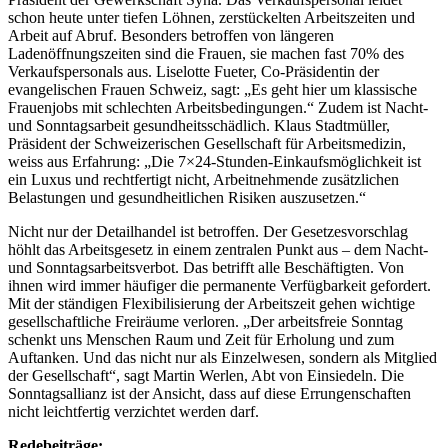
schon heute unter tiefen Löhnen, zerstückelten Arbeitszeiten und
Arbeit auf Abruf. Besonders betroffen von längeren
Ladenöffnungszeiten sind die Frauen, sie machen fast 70% des
Verkaufspersonals aus. Liselotte Fueter, Co-Präsidentin der
evangelischen Frauen Schweiz, sagt: „Es geht hier um klassische
Frauenjobs mit schlechten Arbeitsbedingungen.“ Zudem ist Nacht-
und Sonntagsarbeit gesundheitsschädlich. Klaus Stadtmüller,
Präsident der Schweizerischen Gesellschaft für Arbeitsmedizin,
weiss aus Erfahrung: „Die 7×24-Stunden-Einkaufsmöglichkeit ist
ein Luxus und rechtfertigt nicht, Arbeitnehmende zusätzlichen
Belastungen und gesundheitlichen Risiken auszusetzen.“
Nicht nur der Detailhandel ist betroffen. Der Gesetzesvorschlag
höhlt das Arbeitsgesetz in einem zentralen Punkt aus – dem Nacht-
und Sonntagsarbeitsverbot. Das betrifft alle Beschäftigten. Von
ihnen wird immer häufiger die permanente Verfügbarkeit gefordert.
Mit der ständigen Flexibilisierung der Arbeitszeit gehen wichtige
gesellschaftliche Freiräume verloren. „Der arbeitsfreie Sonntag
schenkt uns Menschen Raum und Zeit für Erholung und zum
Auftanken. Und das nicht nur als Einzelwesen, sondern als Mitglied
der Gesellschaft“, sagt Martin Werlen, Abt von Einsiedeln. Die
Sonntagsallianz ist der Ansicht, dass auf diese Errungenschaften
nicht leichtfertig verzichtet werden darf.
Redebeiträge: