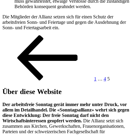
muss gewährleistet, etwaige Verstösse durch die zuständigen
Behörden konsequent geahndet werden.
Die Mitglieder der Allianz setzen sich für einen Schutz der
arbeitsfreien Sonn- und Feiertage und gegen die Ausdehnung der
Sonn- und Feiertagsarbeit ein.
Seitennummerierung
Vorherige
Seite
Seite
Seite
Seite
der
Beiträge
1
…
4
5
Über diese Website
Der arbeitsfreie Sonntag gerät immer mehr unter Druck, vor
allem im Detailhandel. Die «Sonntagsallianz» wehrt sich gegen
diese Entwicklung: Der freie Sonntag darf nicht den
Wirtschaftsinteressen geopfert werden.
Die Allianz setzt sich
zusammen aus Kirchen, Gewerkschaften, Frauenorganisationen,
Parteien und der schweizerischen Fachgesellschaft für