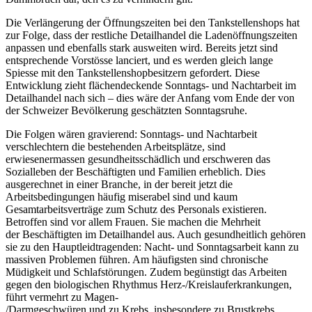
Die Verlängerung der Öffnungszeiten bei den Tankstellenshops hat
zur Folge, dass der restliche Detailhandel die Ladenöffnungszeiten
anpassen und ebenfalls stark ausweiten wird. Bereits jetzt sind
entsprechende Vorstösse lanciert, und es werden gleich lange
Spiesse mit den Tankstellenshopbesitzern gefordert. Diese
Entwicklung zieht flächendeckende Sonntags- und Nachtarbeit im
Detailhandel nach sich – dies wäre der Anfang vom Ende der von
der Schweizer Bevölkerung geschätzten Sonntagsruhe.
Die Folgen wären gravierend: Sonntags- und Nachtarbeit
verschlechtern die bestehenden Arbeitsplätze, sind
erwiesenermassen gesundheitsschädlich und erschweren das
Sozialleben der Beschäftigten und Familien erheblich. Dies
ausgerechnet in einer Branche, in der bereit jetzt die
Arbeitsbedingungen häufig miserabel sind und kaum
Gesamtarbeitsverträge zum Schutz des Personals existieren.
Betroffen sind vor allem Frauen. Sie machen die Mehrheit
der Beschäftigten im Detailhandel aus. Auch gesundheitlich gehören
sie zu den Hauptleidtragenden: Nacht- und Sonntagsarbeit kann zu
massiven Problemen führen. Am häufigsten sind chronische
Müdigkeit und Schlafstörungen. Zudem begünstigt das Arbeiten
gegen den biologischen Rhythmus Herz-/Kreislauferkrankungen,
führt vermehrt zu Magen-
/Darmgeschwüren und zu Krebs, insbesondere zu Brustkrebs.