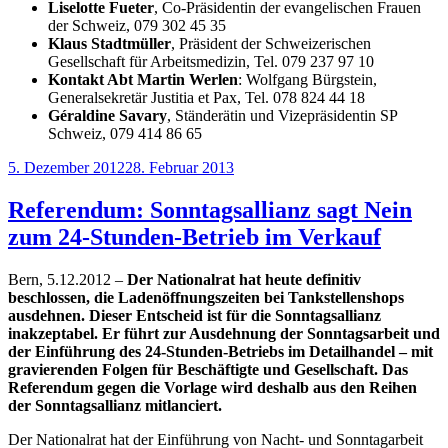
Liselotte Fueter
, Co-Präsidentin der evangelischen Frauen
der Schweiz, 079 302 45 35
Klaus Stadtmüller
, Präsident der Schweizerischen
Gesellschaft für Arbeitsmedizin, Tel. 079 237 97 10
Kontakt Abt Martin Werlen
: Wolfgang Bürgstein,
Generalsekretär Justitia et Pax, Tel. 078 824 44 18
Géraldine Savary
, Ständerätin und Vizepräsidentin SP
Schweiz, 079 414 86 65
Veröffentlicht
5. Dezember 2012
28. Februar 2013
am
Referendum: Sonntagsallianz sagt Nein
zum 24-Stunden-Betrieb im Verkauf
Bern, 5.12.2012 –
Der Nationalrat hat heute definitiv
beschlossen, die Ladenöffnungszeiten bei
Tankstellenshops
ausdehnen. Dieser Entscheid ist für die Sonntagsallianz
inakzeptabel. Er führt zur Ausdehnung der Sonntagsarbeit und
der Einführung des 24-Stunden-Betriebs im Detailhandel – mit
gravierenden Folgen für Beschäftigte und
Gesellschaft. Das
Referendum gegen die Vorlage wird deshalb aus den Reihen
der Sonntagsallianz mitlanciert.
Der Nationalrat hat der Einführung von Nacht- und Sonntagarbeit