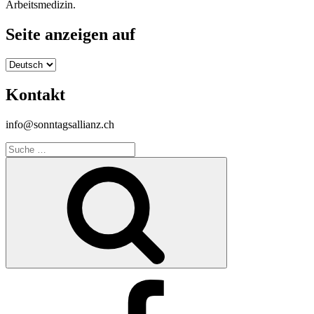
Arbeitsmedizin.
Seite anzeigen auf
Seite
anzeigen
auf
Kontakt
info@sonntagsallianz.ch
Suche
nach:
Suche
Facebook