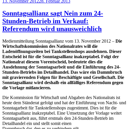
Veröffentlicht
13. November 2012
28. Februar 2013
am
Sonntagsallianz sagt Nein zum 24-
Stunden-Betrieb im Verkauf:
Referendum wird unausweichlich
Medienmitteilung Sonntagsallianz vom 13. November 2012 –
Die
Wirtschaftskommission des Nationalrates will die
Ladenöffnungszeiten bei Tankstellenshops ausdehnen. Dieser
Entscheid ist für die Sonntagsallianz inakzeptabel. Folgt der
Nationalrat diesem Vorentscheid, bedeutete dies die
Ausdehnung der Sonntagsarbeit und die Einführung des 24-
Stunden-Betriebs im Detailhandel. Das wäre ein Dammbruch
mit gravierenden Folgen für Beschäftigte und Gesellschaft. Die
Sonntagsallianz wird deshalb ein allfälliges Referendum gegen
die
Vorlage mitlancieren.
Die Kommission für Wirtschaft und Abgaben des Nationalrats ist
heute dem Ständerat gefolgt und hat der Einführung von Nacht- und
Sonntagarbeit für Tankstellenshops zugestimmt. Dies ist für die
Sonntagsallianz inakzeptabel. Eine Umsetzung der Vorlage weitet
Sonntagsarbeit aus, führt erstmals den 24-Stunden-Betrieb im
Detailhandel ein und stellt somit einen
Dammbruch dar, den es zu verhindern gilt.