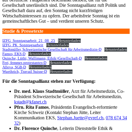
Gesellschaft unerlässlich sind. Die Sonntagsallianz ruft Politik und
Gesellschaft dazu auf, den Sonntag nicht kurzfristigen
Wirtschaftsinteressen zu opfern. Der arbeitsfreie Sonntag ist ein
gemeinschaftliches Gut – und verdient unseren Schutz.
Studie & Pressetexte
IZFG_Sonntagsarbeit_21_08_25
Herunterladen
IZFG_PK_Sonntagsarbeit
Herunterladen
Stadtmüller, Schweizerische Gesellschaft für Arbeitsmedizin-D
Herunterladen
Famos, EKS-D
Herunterladen
Quinche, Lüthi, Wallimann, Ethik+Gesellschaft-D
Herunterladen
Feri, femmes protestantes-D
Herunterladen
Alleva, SGB-D
Herunterladen
Wuethrich, Travail Suisse-D
Herunterladen
Für die Sonntagsallianz stehen zur Verfügung:
Dr. med. Klaus Stadtmüller
, Arzt für Arbeitsmedizin, Co-
Präsident Schweizerische Gesellschaft für Arbeitsmedizin,
kstadt@kfanet.ch
Pfrn. Rita Famos
, Präsidentin Evangelisch-reformierte
Kirche Schweiz (Kontakt Stephan Jütte, Leiter
Kommunikation EKS,
Stephan.Juette@evref.ch
,
078 674 34
32
)
Dr. Florence Quinche
, Leiterin Dienststelle Ethik &