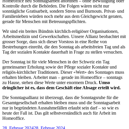
Homeoffice neu Sonntagsarbeit anordnen – ohne Bewilligung oder
Kontrolle durch die Behörden. Die Folgen wären nicht nur
sonntägliche Gratisarbeit, sondern Stress und Burnouts. Privat- und
Familienleben würden noch mehr aus dem Gleichgewicht geraten,
gerade für Menschen mit Betreuungspflichten.
Wir sind ein breites Bündnis kirchlich-religiöser Organisationen,
Arbeitsmedizin und Gewerkschaften. Unsere Allianz beobachtet mit
grosser Sorge, dass sich dieser Vorstoss in eine Reihe von
Bestrebungen einreiht, die den Sonntag als arbeitsfreien Tag und als
Tag der sozialen Kontakte dauerhaft in Frage zu stellen versuchen.
Der Sonntag ist für viele Menschen in der Schweiz ein Tag
gemeinsamer Erholung sowie der Pflege sozialer Kontakte und
religiös-kirchlicher Traditionen. Dieser «Wert» des Sonntages muss
erhalten bleiben. Arbeitet man – gerade im Homeoffice – sonntags
zu Hause, stehen diese Werte unter enormem Druck.
Umso
dringlicher ist es, dass dem Geschäft eine Absage erteilt wird.
Die Sonntagsallianz ist überzeugt, dass die Sonntagsruhe für die
Gesamtgesellschaft erhalten bleiben muss und die Sonntagsarbeit
nur in begründeten Ausnahmefällen erlaubt sein darf – so wie es
heute der Fall ist. Das gilt selbstverständlich auch für Arbeit im
Homeoffice.
Veröffentlicht
28. Februar 2024
28. Februar 2024