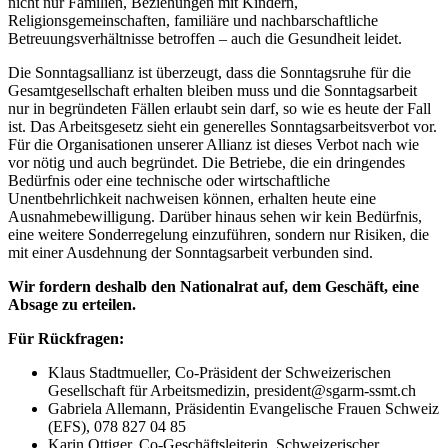
nicht nur Familien, Beziehungen mit Kindern,
Religionsgemeinschaften, familiäre und nachbarschaftliche
Betreuungsverhältnisse betroffen – auch die Gesundheit leidet.
Die Sonntagsallianz ist überzeugt, dass die Sonntagsruhe für die
Gesamtgesellschaft erhalten bleiben muss und die Sonntagsarbeit
nur in begründeten Fällen erlaubt sein darf, so wie es heute der Fall
ist. Das Arbeitsgesetz sieht ein generelles Sonntagsarbeitsverbot vor.
Für die Organisationen unserer Allianz ist dieses Verbot nach wie
vor nötig und auch begründet. Die Betriebe, die ein dringendes
Bedürfnis oder eine technische oder wirtschaftliche
Unentbehrlichkeit nachweisen können, erhalten heute eine
Ausnahmebewilligung. Darüber hinaus sehen wir kein Bedürfnis,
eine weitere Sonderregelung einzuführen, sondern nur Risiken, die
mit einer Ausdehnung der Sonntagsarbeit verbunden sind.
Wir fordern deshalb den Nationalrat auf, dem Geschäft, eine
Absage zu erteilen.
Für Rückfragen:
Klaus Stadtmueller, Co-Präsident der Schweizerischen
Gesellschaft für Arbeitsmedizin, president@sgarm-ssmt.ch
Gabriela Allemann, Präsidentin Evangelische Frauen Schweiz
(EFS), 078 827 04 85
Karin Ottiger, Co-Geschäftsleiterin, Schweizerischer