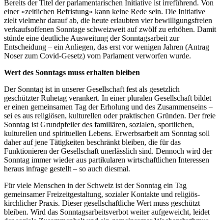
Bereits der Titel der parlamentarischen Initiative ist irreführend. Von
einer «zeitlichen Befristung» kann keine Rede sein. Die Initiative
zielt vielmehr darauf ab, die heute erlaubten vier bewilligungsfreien
verkaufs­offenen Sonntage schweizweit auf zwölf zu erhöhen. Damit
stünde eine deutliche Ausweitung der Sonntagsarbeit zur
Entscheidung – ein Anliegen, das erst vor wenigen Jahren (Antrag
Noser zum Covid-Gesetz) vom Parlament verworfen wurde.
Wert des Sonntags muss erhalten bleiben
Der Sonntag ist in unserer Gesellschaft fest als gesetzlich
geschützter Ruhetag verankert. In einer pluralen Gesellschaft bildet
er einen gemeinsamen Tag der Erholung und des Zusammenseins –
sei es aus religiösen, kulturellen oder praktischen Gründen. Der freie
Sonntag ist Grundpfeiler des familiären, sozialen, sportlichen,
kulturellen und spirituellen Lebens. Erwerbsarbeit am Sonntag soll
daher auf jene Tätigkeiten beschränkt bleiben, die für das
Funktionieren der Gesellschaft unerlässlich sind. Dennoch wird der
Sonntag immer wieder aus partikularen wirtschaftlichen Interessen
heraus infrage gestellt – so auch diesmal.
Für viele Menschen in der Schweiz ist der Sonntag ein Tag
gemeinsamer Freizeitgestaltung, sozialer Kontakte und religiös-
kirchlicher Praxis. Dieser gesellschaftliche Wert muss geschützt
bleiben. Wird das Sonntagsarbeitsverbot weiter aufgeweicht, leidet