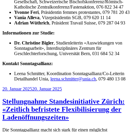
Gesellschaft, Schweizerische Bischofskonferenz/Römisch-
Katholische Zentralkonferenz/Fastenaktion, 076 822 34 47
Yvonne Feri
, Präsidentin femmes protestantes, 079 781 20 43
Vania Alleva
, Vizepräsidentin SGB, 079 620 11 14
Adrian Wüthrich
, Präsident Travail Suisse, 079 287 04 93
Informationen zur Studie:
Dr. Christine Bigler
, Studienleiterin «Auswirkungen von
Sonntagsarbeit», Interdisziplinäres Zentrum für
Geschlechterforschung, Universität Bern, 031 684 52 34
Kontakt Sonntagsallianz:
Leena Schmitter, Koordination Sonntagsallianz/Co-Leiterin
Detailhandel Unia,
leena.schmitter@unia.ch
, 079 480 13 08
Veröffentlicht
20. Januar 2025
20. Januar 2025
am
Stellungnahme Standesinitiative Zürich:
«Zeitlich befristete Flexibilisierung der
Ladenöffnungszeiten»
Die Sonntagsallianz macht sich stark für einen möglichst