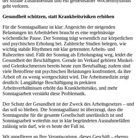
der soziale Zusammenhalt und ein gemeinsamer Wochenrhythmus
geht verloren.
Gesundheit schützen, statt Krankheitsrisiken erhöhen
Für die Sonntagsallianz ist klar: Angesichts der steigenden
Belastungen im Arbeitsleben braucht es eine regelmässige
wöchentliche Pause. Der Sonntag trägt wesentlich zur körperlichen
und psychischen Erholung bei. Zahlreiche Studien belegen, wie
wichtig stabile Rhythmen mit klar getrennten Arbeits- und
Ruhezeiten sind. Fällt der Sonntag als Erholungstag weg, leidet die
Gesundheit der Beschäftigten. Gerade im Verkauf gehören Muskel-
und Gelenkschmerzen bereits heute zum Berufsalltag; zudem sind
viele Betroffene mit psychischen Belastungen konfrontiert, da ihre
Arbeit oft zu wenig wertgeschätzt wird. Die Arbeitsmedizin zeigt
deutlich: Langjährige Beschäftigung in prekären
Arbeitsverhältnissen erhöht das Krankheitsrisiko, und mehr
Sonntagsarbeit verstärkt diese Problematik.
Der Schutz der Gesundheit ist der Zweck des Arbeitsgesetzes – und
das soll so bleiben. Die Sonntagsallianz ist überzeugt, dass die
Sonntagsruhe für die gesamte Gesellschaft unerlässlich ist und
Sonntagsarbeit weiterhin nur in klar begründeten Ausnahmefällen
zulässig sein darf, wie es heute der Fall ist.
Wir appellieren an Ihre Verantwortung, dieses Geschäft – ebenso