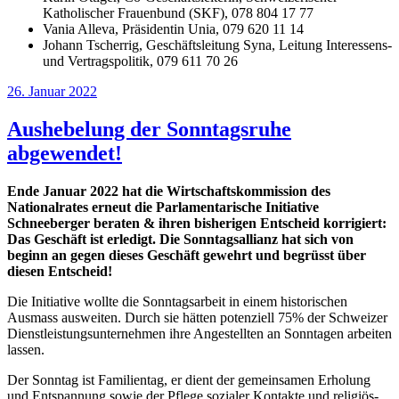
Katholischer Frauenbund (SKF), 078 804 17 77
Vania Alleva, Präsidentin Unia, 079 620 11 14
Johann Tscherrig, Geschäftsleitung Syna, Leitung Interessens-
und Vertragspolitik, 079 611 70 26
Veröffentlicht
26. Januar 2022
am
Aushebelung der Sonntagsruhe
abgewendet!
Ende Januar 2022 hat die Wirtschaftskommission des
Nationalrates erneut die Parlamentarische Initiative
Schneeberger beraten & ihren bisherigen Entscheid korrigiert:
Das Geschäft ist erledigt. Die Sonntagsallianz hat sich von
beginn an gegen dieses Geschäft gewehrt und begrüsst über
diesen Entscheid!
Die Initiative wollte die Sonntagsarbeit in einem historischen
Ausmass ausweiten. Durch sie hätten potenziell 75% der Schweizer
Dienstleistungsunternehmen ihre Angestellten an Sonntagen arbeiten
lassen.
Der Sonntag ist Familientag, er dient der gemeinsamen Erholung
und Entspannung sowie der Pflege sozialer Kontakte und religiös-