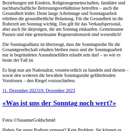
Beziehungen mit Kindern, Religionsgemeinschaften, familiäre und
nachbarschaftliche Betreuungsverhältnisse betroffen – auch die
Gesundheit leidet. Denn lange Arbeitstage und Sonntagsarbeit
erhöhen die gesundheitliche Belastung. Für die Gesundheit ist die
Ruhezeit am Sonntag wichtig. Das gilt für das Verkaufspersonal,
aber auch für diejenigen, die am Sonntag einkaufen. Gemeinsame
Pausen und eine gemeinsame Regenerationszeit sind wesentlich!
Die Sonntagsallianz ist überzeugt, dass die Sonntagsruhe für die
Gesamtgesellschaft erhalten bleiben muss und die Sonntagsarbeit
nur in begründeten Ausnahmefällen erlaubt sein darf – so wie es
heute der Fall ist.
Es liegt nun am Nationalrat, verantwortlich zu handeln und diesem –
sowie den weiteren die bewährte Sonntagsruhe gefährdenden
Vorstössen – den Riegel vorzuschieben.
Veröffentlicht
11. Dezember 2023
19. Dezember 2023
am
«Was ist uns der Sonntag noch wert?»
Fotos ©SusanneGoldschmid
Haben Sie unser Podium verpasst? Kein Problem, Sie können es