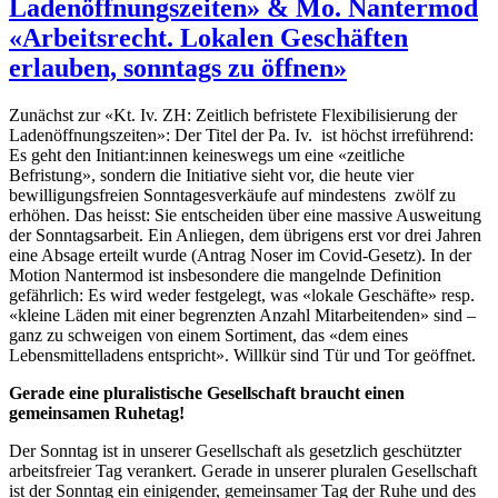
Ladenöffnungszeiten» & Mo. Nantermod
«Arbeitsrecht. Lokalen Geschäften
erlauben, sonntags zu öffnen»
Zunächst zur «Kt. Iv. ZH: Zeitlich befristete Flexibilisierung der
Ladenöffnungszeiten»: Der Titel der Pa. Iv. ist höchst irreführend:
Es geht den Initiant:innen keineswegs um eine «zeitliche
Befristung», sondern die Initiative sieht vor, die heute vier
bewilligungsfreien Sonntagesverkäufe auf mindestens zwölf zu
erhöhen. Das heisst: Sie entscheiden über eine massive Ausweitung
der Sonntagsarbeit. Ein Anliegen, dem übrigens erst vor drei Jahren
eine Absage erteilt wurde (Antrag Noser im Covid-Gesetz). In der
Motion Nantermod ist insbesondere die mangelnde Definition
gefährlich: Es wird weder festgelegt, was «lokale Geschäfte» resp.
«kleine Läden mit einer begrenzten Anzahl Mitarbeitenden» sind –
ganz zu schweigen von einem Sortiment, das «dem eines
Lebensmittelladens entspricht». Willkür sind Tür und Tor geöffnet.
Gerade eine pluralistische Gesellschaft braucht einen
gemeinsamen Ruhetag!
Der Sonntag ist in unserer Gesellschaft als gesetzlich geschützter
arbeitsfreier Tag verankert. Gerade in unserer pluralen Gesellschaft
ist der Sonntag ein einigender, gemeinsamer Tag der Ruhe und des