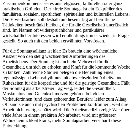
Zusammenkommens: sei es aus religiösen, kulturellen oder ganz
praktischen Gründen. Der «freie Sonntag» ist ein Eckpfeiler des
familiären, sozialen, sportlichen, spirituellen und kulturellen Lebens.
Die Erwerbsarbeit soll deshalb an diesem Tag auf berufliche
Tätigkeiten beschränkt bleiben, die für die Gesellschaft unerlässlich
sind. Im Namen oft widersprüchlicher und partikulärer
wirtschaftlicher Interessen wird er allerdings immer wieder in Frage
gestellt. So auch mit den beiden erwähnten Vorstössen.
Für die Sonntagsallianz ist klar: Es braucht eine wöchentliche
Auszeit von den stetig wachsenden Anforderungen des
Arbeitslebens. Der Sonntag ist auch ein Mehrwert für die
Gesundheit, um sich zu erholen und Kraft für die kommende Woche
zu tanken. Zahlreiche Studien belegen die Bedeutung eines
regelmässigen Lebensrhythmus mit abwechselnden Arbeits- und
Ruhezeiten für die körperliche und für die geistige Gesundheit. Fällt
der Sonntag als arbeitsfreier Tag weg, leidet die Gesundheit.
Muskulatur- und Gelenkschmerzen gehören bei vielen
Verkäufer:innen (und dazu gehörenden Berufen) leider zum Alltag.
Oft sind sie auch mit psychischen Problemen konfrontiert, weil ihre
Arbeit nicht wertgeschätzt wird. Die Arbeitsmedizin zeigt: Wer über
viele Jahre in einem prekären Job arbeitet, wird mit grösserer
Wahrscheinlichkeit krank; mehr Sonntagsarbeit verschärft diese
Entwicklung.