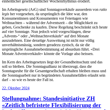
einheitlicher gesellschaftlicher Wochenrhythmus erodiert.
Im Arbeitsgesetz (ArG) sind Sonntagsverkäufe ausserdem von
ratio
legis
her vorgesehen, da ursprünglich die Idee war, den
Konsumentinnen und Konsumenten vor Feiertagen wie
Weihnachten – während der Adventszeit – die Möglichkeit zu
geben, Geschenke zu kaufen. Diese Regelung beschränkt sich heute
auf vier Sonntage. Nun jedoch wird vorgeschlagen, diese
„Advents-“ oder „Weihnachtsverkäufe“ auf drei Monate
auszudehnen. Eine derartige Ausweitung ist nicht nur völlig
unverhältnismässig, sondern geradezu zynisch, da sie die
ursprüngliche Ausnahmebestimmung ad absurdum führt. «Drei
Monate Adventsverkäufe» könnte die Vorlage also heissen.
Im Kern des Arbeitsgesetzes liegt der Gesundheitsschutz und das
soll so bleiben. Die Sonntagsallianz ist überzeugt, dass die
Sonntagsruhe für die Gesamtgesellschaft erhalten bleiben muss und
die Sonntagsarbeit nur in begründeten Ausnahmefällen erlaubt sein
darf – so wie es heute der Fall ist.
Veröffentlicht
22. Oktober 2024
am
Stellungnahme: Standesinitiative ZH
«Zeitlich befristete Flexibilisierung der