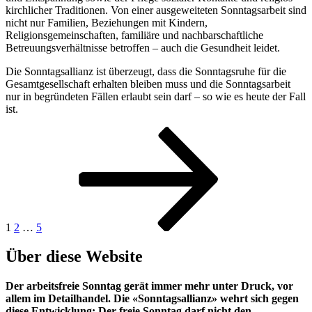
kirchlicher Traditionen. Von einer ausgeweiteten Sonntagsarbeit sind
nicht nur Familien, Beziehungen mit Kindern,
Religionsgemeinschaften, familiäre und nachbarschaftliche
Betreuungsverhältnisse betroffen – auch die Gesundheit leidet.
Die Sonntagsallianz ist überzeugt, dass die Sonntagsruhe für die
Gesamtgesellschaft erhalten bleiben muss und die Sonntagsarbeit
nur in begründeten Fällen erlaubt sein darf – so wie es heute der Fall
ist.
Seitennummerierung
Seite
Seite
Seite
Nächste
Seite
der
Beiträge
1
2
…
5
Über diese Website
Der arbeitsfreie Sonntag gerät immer mehr unter Druck, vor
allem im Detailhandel. Die «Sonntagsallianz» wehrt sich gegen
diese Entwicklung: Der freie Sonntag darf nicht den