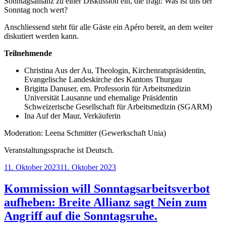
Sonntagsallianz zu einer Diskussion ein, die fragt: Was ist uns der
Sonntag noch wert?
Anschliessend steht für alle Gäste ein Apéro bereit, an dem weiter
diskutiert werden kann.
Teilnehmende
Christina Aus der Au, Theologin, Kirchenratspräsidentin,
Evangelische Landeskirche des Kantons Thurgau
Brigitta Danuser, em. Professorin für Arbeitsmedizin
Universität Lausanne und ehemalige Präsidentin
Schweizerische Gesellschaft für Arbeitsmedizin (SGARM)
Ina Auf der Maur, Verkäuferin
Moderation: Leena Schmitter (Gewerkschaft Unia)
Veranstaltungssprache ist Deutsch.
Veröffentlicht
11. Oktober 2023
11. Oktober 2023
am
Kommission will Sonntagsarbeitsverbot
aufheben: Breite Allianz sagt Nein zum
Angriff auf die Sonntagsruhe.