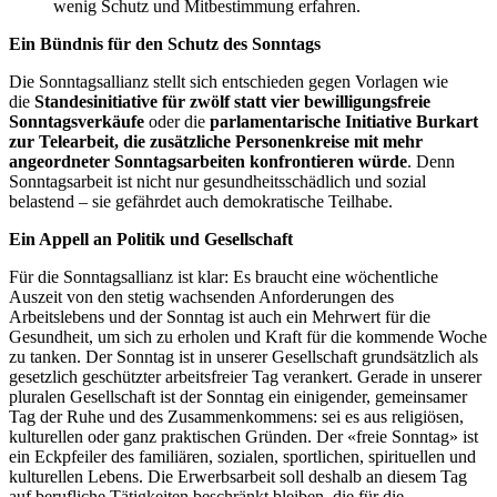
wenig Schutz und Mitbestimmung erfahren.
Ein Bündnis für den Schutz des Sonntags
Die Sonntagsallianz stellt sich entschieden gegen Vorlagen wie
die
Standesinitiative für zwölf statt vier bewilligungsfreie
Sonntagsverkäufe
oder die
parlamentarische Initiative Burkart
zur Telearbeit, die zusätzliche Personenkreise mit mehr
angeordneter Sonntagsarbeiten konfrontieren würde
. Denn
Sonntagsarbeit ist nicht nur gesundheitsschädlich und sozial
belastend – sie gefährdet auch demokratische Teilhabe.
Ein Appell an Politik und Gesellschaft
Für die Sonntagsallianz ist klar: Es braucht eine wöchentliche
Auszeit von den stetig wachsenden Anforderungen des
Arbeitslebens und der Sonntag ist auch ein Mehrwert für die
Gesundheit, um sich zu erholen und Kraft für die kommende Woche
zu tanken. Der Sonntag ist in unserer Gesellschaft grundsätzlich als
gesetzlich geschützter arbeitsfreier Tag verankert. Gerade in unserer
pluralen Gesellschaft ist der Sonntag ein einigender, gemeinsamer
Tag der Ruhe und des Zusammenkommens: sei es aus religiösen,
kulturellen oder ganz praktischen Gründen. Der «freie Sonntag» ist
ein Eckpfeiler des familiären, sozialen, sportlichen, spirituellen und
kulturellen Lebens. Die Erwerbsarbeit soll deshalb an diesem Tag
auf berufliche Tätigkeiten beschränkt bleiben, die für die