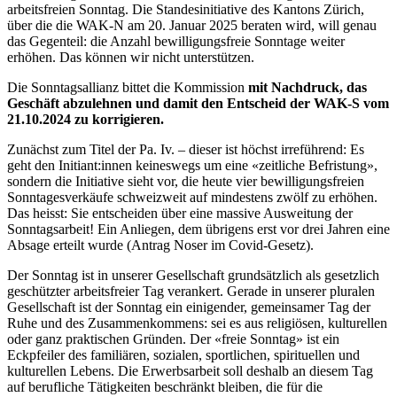
arbeitsfreien Sonntag. Die Standesinitiative des Kantons Zürich,
über die die WAK-N am 20. Januar 2025 beraten wird, will genau
das Gegenteil: die Anzahl bewilligungsfreie Sonntage weiter
erhöhen. Das können wir nicht unterstützen.
Die Sonntagsallianz bittet die Kommission
mit Nachdruck, das
Geschäft abzulehnen und damit den Entscheid der WAK-S vom
21.10.2024 zu korrigieren.
Zunächst zum Titel der Pa. Iv. – dieser ist höchst irreführend: Es
geht den Initiant:innen keineswegs um eine «zeitliche Befristung»,
sondern die Initiative sieht vor, die heute vier bewilligungsfreien
Sonntagesverkäufe schweizweit auf mindestens zwölf zu erhöhen.
Das heisst: Sie entscheiden über eine massive Ausweitung der
Sonntagsarbeit! Ein Anliegen, dem übrigens erst vor drei Jahren eine
Absage erteilt wurde (Antrag Noser im Covid-Gesetz).
Der Sonntag ist in unserer Gesellschaft grundsätzlich als gesetzlich
geschützter arbeitsfreier Tag verankert. Gerade in unserer pluralen
Gesellschaft ist der Sonntag ein einigender, gemeinsamer Tag der
Ruhe und des Zusammenkommens: sei es aus religiösen, kulturellen
oder ganz praktischen Gründen. Der «freie Sonntag» ist ein
Eckpfeiler des familiären, sozialen, sportlichen, spirituellen und
kulturellen Lebens. Die Erwerbsarbeit soll deshalb an diesem Tag
auf berufliche Tätigkeiten beschränkt bleiben, die für die