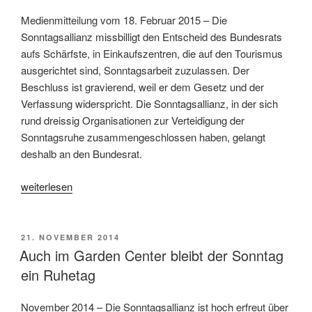
Medienmitteilung vom 18. Februar 2015 – Die
Sonntagsallianz missbilligt den Entscheid des Bundesrats
aufs Schärfste, in Einkaufszentren, die auf den Tourismus
ausgerichtet sind, Sonntagsarbeit zuzulassen. Der
Beschluss ist gravierend, weil er dem Gesetz und der
Verfassung widerspricht. Die Sonntagsallianz, in der sich
rund dreissig Organisationen zur Verteidigung der
Sonntagsruhe zusammengeschlossen haben, gelangt
deshalb an den Bundesrat.
«Bundesrat
weiterlesen
greift
ohne
Rechtsgrundlage
VERÖFFENTLICHT
21. NOVEMBER 2014
AM
die
Auch im Garden Center bleibt der Sonntag
Sonntagsruhe
ein Ruhetag
an»
November 2014 – Die Sonntagsallianz ist hoch erfreut über