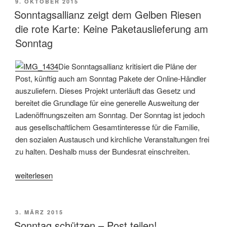
Anhörung
VERÖFFENTLICHT
9. OKTOBER 2015
AM
beim
Sonntagsallianz zeigt dem Gelben Riesen
Bundesrat
die rote Karte: Keine Paketauslieferung am
gefordert»
Sonntag
Die Sonntagsallianz kritisiert die Pläne der
Post, künftig auch am Sonntag Pakete der Online-Händler
auszuliefern. Dieses Projekt unterläuft das Gesetz und
bereitet die Grundlage für eine generelle Ausweitung der
Ladenöffnungszeiten am Sonntag. Der Sonntag ist jedoch
aus gesellschaftlichem Gesamtinteresse für die Familie,
den sozialen Austausch und kirchliche Veranstaltungen frei
zu halten. Deshalb muss der Bundesrat einschreiten.
«Sonntagsallianz
weiterlesen
zeigt
dem
Gelben
VERÖFFENTLICHT
3. MÄRZ 2015
AM
Riesen
Sonntag schützen – Post teilen!