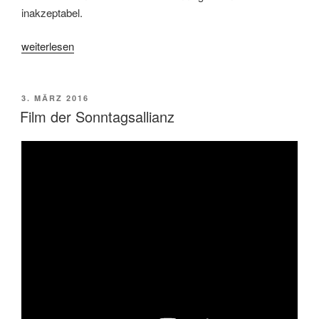
inakzeptabel.
«Kein
weiterlesen
Ausbau
der
Sonntagsarbeit
VERÖFFENTLICHT
3. MÄRZ 2016
AM
über
Film der Sonntagsallianz
die
Hintertüre
!»