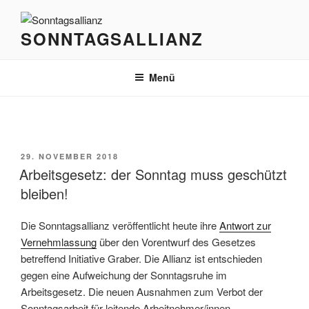
Zum
Inhalt
SONNTAGSALLIANZ
springen
Menü
VERÖFFENTLICHT
29. NOVEMBER 2018
AM
Arbeitsgesetz: der Sonntag muss geschützt
bleiben!
Die Sonntagsallianz veröffentlicht heute ihre
Antwort zur
Vernehmlassung
über den Vorentwurf des Gesetzes
betreffend Initiative Graber. Die Allianz ist entschieden
gegen eine Aufweichung der Sonntagsruhe im
Arbeitsgesetz. Die neuen Ausnahmen zum Verbot der
Sonntagsarbeit für leitende Arbeitnehmer/innen,