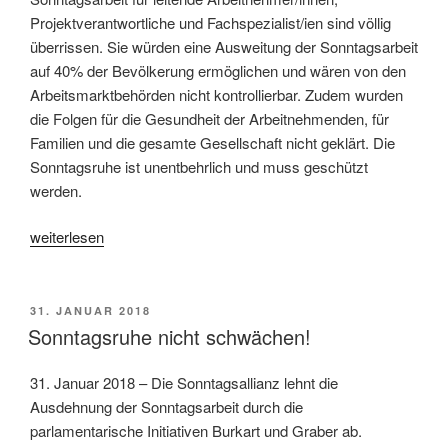
Projektverantwortliche und Fachspezialist/ien sind völlig
überrissen. Sie würden eine Ausweitung der Sonntagsarbeit
auf 40% der Bevölkerung ermöglichen und wären von den
Arbeitsmarktbehörden nicht kontrollierbar. Zudem wurden
die Folgen für die Gesundheit der Arbeitnehmenden, für
Familien und die gesamte Gesellschaft nicht geklärt. Die
Sonntagsruhe ist unentbehrlich und muss geschützt
werden.
«Arbeitsgesetz:
weiterlesen
der
Sonntag
muss
VERÖFFENTLICHT
31. JANUAR 2018
AM
geschützt
Sonntagsruhe nicht schwächen!
bleiben!»
31. Januar 2018 – Die Sonntagsallianz lehnt die
Ausdehnung der Sonntagsarbeit durch die
parlamentarische Initiativen Burkart und Graber ab.