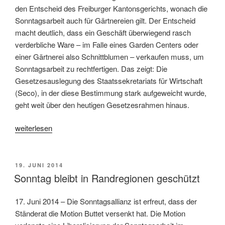
den Entscheid des Freiburger Kantonsgerichts, wonach die
Sonntagsarbeit auch für Gärtnereien gilt. Der Entscheid
macht deutlich, dass ein Geschäft überwiegend rasch
verderbliche Ware – im Falle eines Garden Centers oder
einer Gärtnerei also Schnittblumen – verkaufen muss, um
Sonntagsarbeit zu rechtfertigen. Das zeigt: Die
Gesetzesauslegung des Staatssekretariats für Wirtschaft
(Seco), in der diese Bestimmung stark aufgeweicht wurde,
geht weit über den heutigen Gesetzesrahmen hinaus.
«Auch
weiterlesen
im
Garden
Center
VERÖFFENTLICHT
19. JUNI 2014
AM
bleibt
Sonntag bleibt in Randregionen geschützt
der
Sonntag
17. Juni 2014 – Die Sonntagsallianz ist erfreut, dass der
ein
Ständerat die Motion Buttet versenkt hat. Die Motion
Ruhetag»