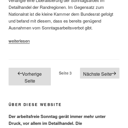
verlangte eine Liberalisierung der Sonntagsarbeit im
Detailhandel der Randregionen. Im Gegensatz zum
Nationalrat ist die kleine Kammer dem Bundesrat gefolgt
und befand mit diesem, dass es bereits genügend
Ausnahmen vom Sonntagsarbeitsverbot gibt.
«Sonntag
weiterlesen
bleibt
in
Randregionen
geschützt»
Seitennummerierung
Seite
3
Vorherige
Nächste Seite
der
Seite
Beiträge
ÜBER DIESE WEBSITE
Der arbeitsfreie Sonntag gerät immer mehr unter
Druck, vor allem im Detailhandel. Die