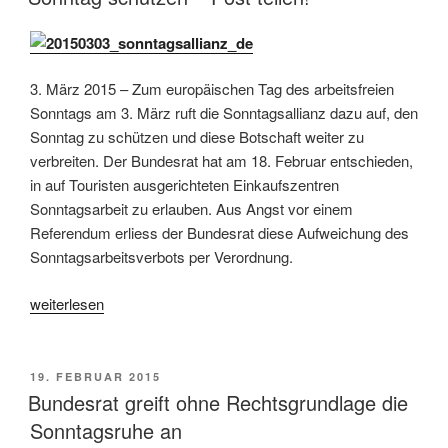
die
rote
Karte:
Keine
3. März 2015 – Zum europäischen Tag des arbeitsfreien
Paketauslieferung
Sonntags am 3. März ruft die Sonntagsallianz dazu auf, den
am
Sonntag zu schützen und diese Botschaft weiter zu
Sonntag»
verbreiten. Der Bundesrat hat am 18. Februar entschieden,
in auf Touristen ausgerichteten Einkaufszentren
Sonntagsarbeit zu erlauben. Aus Angst vor einem
Referendum erliess der Bundesrat diese Aufweichung des
Sonntagsarbeitsverbots per Verordnung.
«Sonntag
weiterlesen
schützen
–
Post
VERÖFFENTLICHT
19. FEBRUAR 2015
AM
teilen!»
Bundesrat greift ohne Rechtsgrundlage die
Sonntagsruhe an