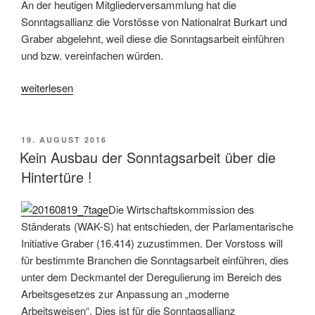
An der heutigen Mitgliederversammlung hat die
Sonntagsallianz die Vorstösse von Nationalrat Burkart und
Graber abgelehnt, weil diese die Sonntagsarbeit einführen
und bzw. vereinfachen würden.
«Sonntagsruhe
weiterlesen
nicht
schwächen!»
VERÖFFENTLICHT
19. AUGUST 2016
AM
Kein Ausbau der Sonntagsarbeit über die
Hintertüre !
Die Wirtschaftskommission des
Ständerats (WAK-S) hat entschieden, der Parlamentarische
Initiative Graber (16.414) zuzustimmen. Der Vorstoss will
für bestimmte Branchen die Sonntagsarbeit einführen, dies
unter dem Deckmantel der Deregulierung im Bereich des
Arbeitsgesetzes zur Anpassung an „moderne
Arbeitsweisen“. Dies ist für die Sonntagsallianz